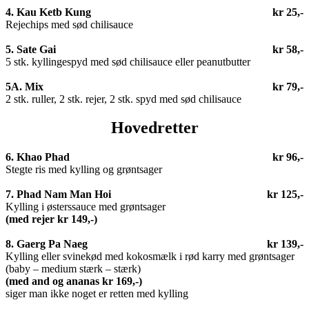
4. Kau Ketb Kung
kr 25,-
Rejechips med sød chilisauce
5. Sate Gai
kr 58,-
5 stk. kyllingespyd med sød chilisauce eller peanutbutter
5A. Mix
kr 79,-
2 stk. ruller, 2 stk. rejer, 2 stk. spyd med sød chilisauce
Hovedretter
6. Khao Phad
kr 96,-
Stegte ris med kylling og grøntsager
7. Phad Nam Man Hoi
kr 125,-
Kylling i østerssauce med grøntsager
(med rejer kr 149,-)
8. Gaerg Pa Naeg
kr 139,-
Kylling eller svinekød med kokosmælk i rød karry med grøntsager
(baby – medium stærk – stærk)
(med and og ananas
kr
169,-
)
siger man ikke noget er retten med kylling