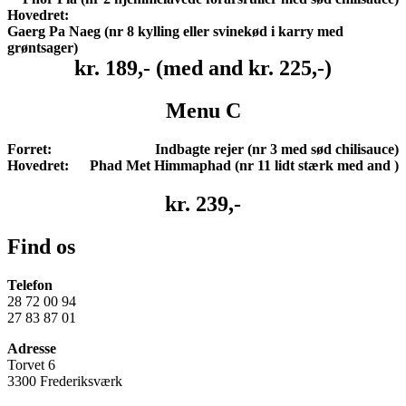
Hovedret:
Gaerg Pa Naeg
(nr 8 kylling eller svinekød i karry med
grøntsager)
kr. 189,- (med and kr. 225,-)
Menu C
Forret:
Indbagte rejer
(nr 3 med sød chilisauce)
Hovedret:
Phad Met Himmaphad (nr 11 lidt stærk med and )
kr. 239,-
Find os
Telefon
28 72 00 94
27 83 87 01
Adresse
Torvet 6
3300 Frederiksværk