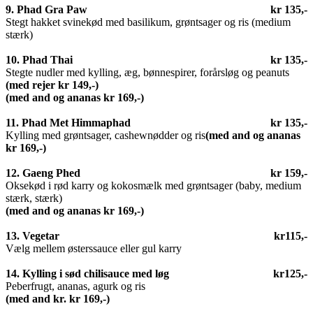
9. Phad Gra Paw
kr 135,-
Stegt hakket svinekød med basilikum, grøntsager og ris (medium
stærk)
10. Phad Thai
kr 135,-
Stegte nudler med kylling, æg, bønnespirer, forårsløg og peanuts
(med rejer kr 149,-)
(med and og ananas kr
169,-
)
11. Phad Met Himmaphad
kr 135,-
Kylling med grøntsager, cashewnødder og ris
(med and og ananas
kr
169,-
)
12. Gaeng Phed
kr 159,-
Oksekød i rød karry og kokosmælk med grøntsager (baby, medium
stærk, stærk)
(med and og ananas
kr
169,-
)
13. Vegetar
kr
115,-
Vælg mellem østerssauce eller gul karry
14. Kylling i sød chilisauce med løg
kr
125,-
Peberfrugt, ananas, agurk og ris
(med and kr.
kr
169,-
)