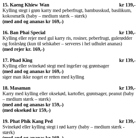
15. Kaeng Khiew Wan
kr 139,-
Kylling stegt i grøn karry med peberfrugt, bambusskud, basilikum,
kokosmælk (baby – medium stærk – stærk)
(med and og ananas
kr
169,-
)
16. Ban Phai Special
kr 130,-
Kylling eller rejer med gul karry ris, rosiner, peberfrugt, gulerødder
og forårsløg (kun til selskaber – serveres i hel udhulet ananas)
(med rejer kr. 169,-)
17. Phad King
kr 139,-
Kylling eller svinekød stegt med ingefær og grøntsager
(med and og ananas
kr
169,-
)
siger man ikke noget er retten med kylling
18. Masaman
kr 139,-
Karry med kylling eller oksekød, kartofler, grøntsager, peanut (baby
– medium stærk – stærk)
(med and og ananas
kr 159,-
)
(med oksekød kr 159,-)
19. Phat Phik Kang Ped
kr 139,-
Svinekød eller kylling stegt i rød karry (baby – medium stærk -
stærk)
(med and og ananas
kr
169,-
)