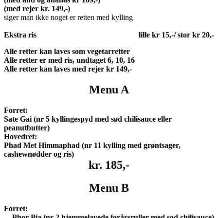
(med rejer kr. 149,-)
siger man ikke noget er retten med kylling
Ekstra ris
lille kr 15,-/ stor kr 20,-
Alle retter kan laves som vegetarretter
Alle retter er med ris, undtaget 6, 10, 16
Alle retter kan laves med rejer kr 149,-
Menu A
Forret:
Sate Gai (nr 5 kyllingespyd med sød chilisauce eller
peanutbutter)
Hovedret:
Phad Met Himmaphad
(nr 11 kylling med grøntsager,
cashewnødder og ris)
kr. 185,-
Menu B
Forret:
Phor Pia (nr 2 hjemmelavede forårsruller med sød chilisauce)