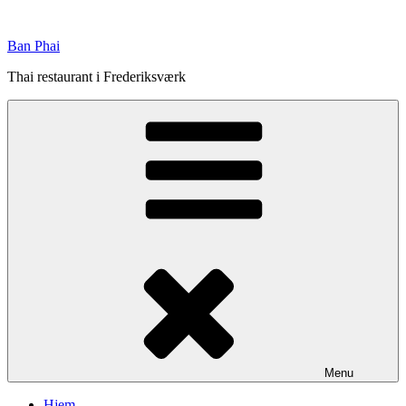
Videre
til
Ban Phai
indhold
Thai restaurant i Frederiksværk
Menu
Hjem