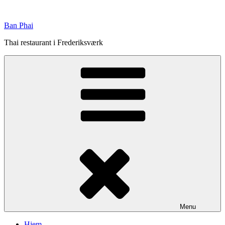
Videre
til
Ban Phai
indhold
Thai restaurant i Frederiksværk
Menu
Hjem